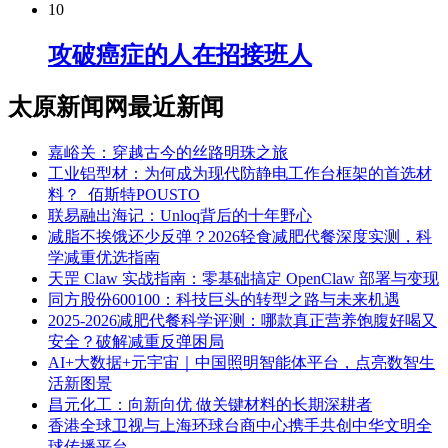
10
攻破癌症的人在招接班人
太原新闻网最近新闻
嘉峪关：穿越古今的丝路明珠之旅
工业铝型材：为何成为现代防静电工作台框架的首选材
料？_佰斯特POUSTO
联易融出海记：Unloq背后的十年野心
减脂不挨饿还少反弹？2026轻食减肥代餐深度实测，科
学减重优选指南
天罡 Claw 实战指南：零基础搞定 OpenClaw 部署与变现
同方股份600100：科技巨头的转型之路与未来机遇
2025-2026减肥代餐科学评测：哪款真正营养饱腹好喝又
安全？破解减重反弹困局
AI+大数据+元宇宙｜中国照明智能体平台，点亮数智生
活新图景
昌元化工：向新向优 做关键材料的长期深耕者
香港全球卫视与上海环球台商中心携手共创中华文明全
球传播平台