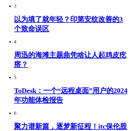
3
以为填了就年轻？印第安纹改善的3
个致命误区
4
周迅的海滩主题曲凭啥让人起鸡皮疙
瘩？
5
ToDesk：一个“远程桌面”用户的2024
年功能体检报告
6
聚力谱新篇，逐梦新征程！itc保伦股