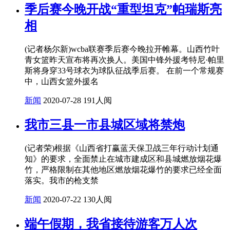
季后赛今晚开战“重型坦克”帕瑞斯亮
相
(记者杨尔新)wcba联赛季后赛今晚拉开帷幕。山西竹叶
青女篮昨天宣布将再次换人。美国中锋外援考特尼·帕里
斯将身穿33号球衣为球队征战季后赛。 在前一个常规赛
中，山西女篮外援名
新闻
2020-07-28
191人阅
我市三县一市县城区域将禁炮
(记者荣)根据《山西省打赢蓝天保卫战三年行动计划通
知》的要求，全面禁止在城市建成区和县城燃放烟花爆
竹，严格限制在其他地区燃放烟花爆竹的要求已经全面
落实。我市的枪支禁
新闻
2020-07-22
130人阅
端午假期，我省接待游客万人次