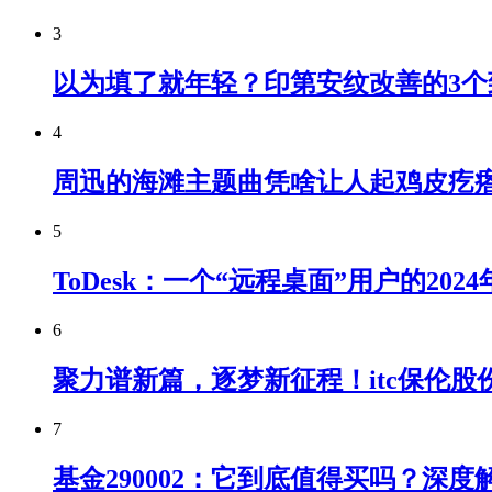
3
以为填了就年轻？印第安纹改善的3个
4
周迅的海滩主题曲凭啥让人起鸡皮疙
5
ToDesk：一个“远程桌面”用户的20
6
聚力谱新篇，逐梦新征程！itc保伦
7
基金290002：它到底值得买吗？深度