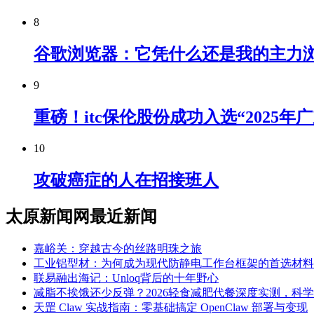
8
谷歌浏览器：它凭什么还是我的主力
9
重磅！itc保伦股份成功入选“2025
10
攻破癌症的人在招接班人
太原新闻网最近新闻
嘉峪关：穿越古今的丝路明珠之旅
工业铝型材：为何成为现代防静电工作台框架的首选材料？
联易融出海记：Unloq背后的十年野心
减脂不挨饿还少反弹？2026轻食减肥代餐深度实测，科
天罡 Claw 实战指南：零基础搞定 OpenClaw 部署与变现