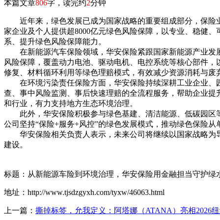
本篇文章
806
字，读完约
2
分钟
近年来，绿色发展已成为国家战略的重要组成部分，保险业作
家企业及个人提供超8000亿元绿色风险保障，以专业、稳健、
系、提升绿色风险保障能力。
在新能源汽车保险领域，华安保险紧跟国家新能源产业发展
风险保障，覆盖动力电池、驱动电机、电控系统等核心部件，
修复、材料循环利用等绿色理赔模式，有效减少资源消耗与废
在环境污染责任保险方面，华安保险持续深耕工业企业、
查、事中风险监测、事后快速理赔的全流程服务，帮助企业提升
和行业，有力支持地方生态环境治理。
此外，华安保险积极参与绿色基建、清洁能源、低碳园区
公司坚持“保险+服务+风控”的绿色发展模式，推动绿色保险
华安保险相关负责人表示，未来公司将继续以国家战略为
建设。
标题：从新能源车险到环境治理，华安保险用金融担当守护绿
地址：http://www.tjsdzgyxh.com/tyxw/46063.html
上一篇：
撕掉标签，允我定义：阿塔娜（ATANA）亮相2026