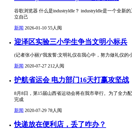
谷歌浏览器 什么是industryldle？ industryl
立自己
新闻
2026-01-10
55人阅
迎泽区实验三小学生争当文明小标兵
(记者张小丽)“我发誓:文明礼仪在我心中，努力做礼仪
新闻
2020-07-27
212人阅
护航省运会 电力部门16天打赢攻坚战
8月8日，第15届山西省运动会将在我市举行。为了全力
完成
新闻
2020-07-29
78人阅
快递放在便利店，丢了咋办？