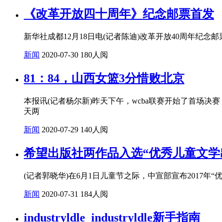
《改革开放四十周年》纪念邮票首发
新华社成都12月18日电(记者陈迪)改革开放40周年纪念
新闻
2020-07-30
180人阅
81：84，山西女篮3分惜败北京
本报讯(记者杨尔新)昨天下午，wcba联赛开始了首场决
天两
新闻
2020-07-29
140人阅
希望出版社两作品入选“优秀儿童文学
(记者郭晓华)在6月1日儿童节之际，中宣部宣布201
新闻
2020-07-31
184人阅
industryldle_industryldle新手指南