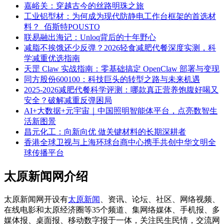
嘉峪关：穿越古今的丝路明珠之旅
工业铝型材：为何成为现代防静电工作台框架的首选材
料？_佰斯特POUSTO
联易融出海记：Unloq背后的十年野心
减脂不挨饿还少反弹？2026轻食减肥代餐深度实测，科
学减重优选指南
天罡 Claw 实战指南：零基础搞定 OpenClaw 部署与变现
同方股份600100：科技巨头的转型之路与未来机遇
2025-2026减肥代餐科学评测：哪款真正营养饱腹好喝又
安全？破解减重反弹困局
AI+大数据+元宇宙｜中国照明智能体平台，点亮数智生
活新图景
昌元化工：向新向优 做关键材料的长期深耕者
香港全球卫视与上海环球台商中心携手共创中华文明全
球传播平台
太原新闻网介绍
太原新闻网开设有
太原新闻
、资讯、论坛、社区、网络视频、
在线电影和太原经济圈等35个频道、集网络媒体、手机报、多
媒体报、桌面报、移动数字报于一体，关注民生民情，交流网