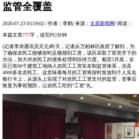
监管全覆盖
2020-07-23 03:19:02
/
作者：李鹤
/
来源：
太原新闻网
/
阅读：
本篇文章
777
字，读完约
2
分钟
(记者李涛通讯员天元)昨天，记者从万柏林区政府了解到，为
了确保农民工能够按时足额领到工资，该区采取了双管齐下的
办法，加大对农民工的债务处理和扶持力度。截至5月底，全
区已有60个建筑工地纳入农民工工资实名制监管体系，涉及
4000多名农民工。这意味着每月的工资将按时发放到个人实名
银行卡上，从源头上实现了对农民工工资支付的监管，变事后
恢复为事前预防，让农民工吃到“工资”丸。