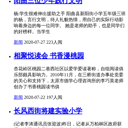
阳曲三位少年践行文明
杨:学生很难伸出援助之手 阳曲县新阳街小学五年级三班
的杨，言行文明，待人礼貌热情，用自己的实际行动影
响着身边的每一位同学。 她是老师的助手，也是同学们
的好榜样。当学生
新闻
2020-07-27
223人阅
相聚悦读会 书香漫桃园
杏花岭区桃园二巷西社区以爱学爱读著称，自组阅读俱
乐部颇具影响力。2010年11月，在三桥街道办事处党委
的关心和支持下，太原市德学心理咨询所的李巧英老师
创办了书香桃园读书俱
新闻
2020-07-22
197人阅
长风西街将建实验小学
(记者李涛通讯员张迎波)昨日，记者从万柏林区政府获