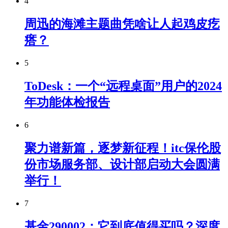
4
周迅的海滩主题曲凭啥让人起鸡皮疙
瘩？
5
ToDesk：一个“远程桌面”用户的2024
年功能体检报告
6
聚力谱新篇，逐梦新征程！itc保伦股
份市场服务部、设计部启动大会圆满
举行！
7
基金290002：它到底值得买吗？深度