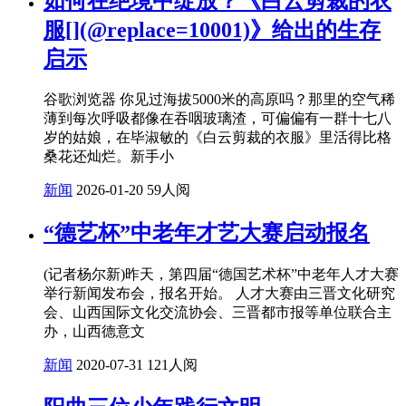
如何在绝境中绽放？《白云剪裁的衣
服[](@replace=10001)》给出的生存
启示
谷歌浏览器 你见过海拔5000米的高原吗？那里的空气稀
薄到每次呼吸都像在吞咽玻璃渣，可偏偏有一群十七八
岁的姑娘，在毕淑敏的《白云剪裁的衣服》里活得比格
桑花还灿烂。新手小
新闻
2026-01-20
59人阅
“德艺杯”中老年才艺大赛启动报名
(记者杨尔新)昨天，第四届“德国艺术杯”中老年人才大赛
举行新闻发布会，报名开始。 人才大赛由三晋文化研究
会、山西国际文化交流协会、三晋都市报等单位联合主
办，山西德意文
新闻
2020-07-31
121人阅