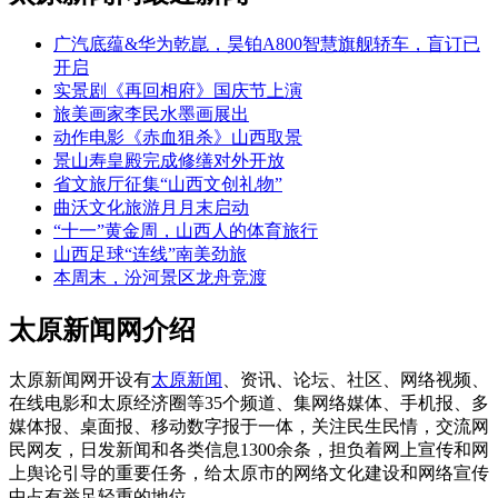
广汽底蕴&华为乾崑，昊铂A800智慧旗舰轿车，盲订已
开启
实景剧《再回相府》国庆节上演
旅美画家李民水墨画展出
动作电影《赤血狙杀》山西取景
景山寿皇殿完成修缮对外开放
省文旅厅征集“山西文创礼物”
曲沃文化旅游月月末启动
“十一”黄金周，山西人的体育旅行
山西足球“连线”南美劲旅
本周末，汾河景区龙舟竞渡
太原新闻网介绍
太原新闻网开设有
太原新闻
、资讯、论坛、社区、网络视频、
在线电影和太原经济圈等35个频道、集网络媒体、手机报、多
媒体报、桌面报、移动数字报于一体，关注民生民情，交流网
民网友，日发新闻和各类信息1300余条，担负着网上宣传和网
上舆论引导的重要任务，给太原市的网络文化建设和网络宣传
中占有举足轻重的地位。