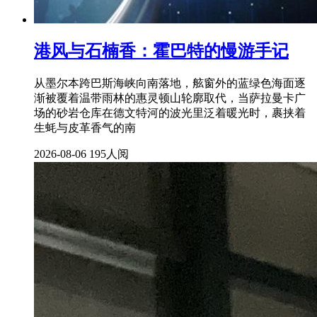
港风与石楠香：霍巴特的慢游手记
从墨尔本跨巴斯海峡向南落地，舷窗外的蓝绿色海面逐
渐被覆着温带雨林的惠灵顿山轮廓取代，当萨拉曼卡广
场的砂岩仓库在德文特河的波光里泛着暖光时，裹挟着
生蚝与皮革香气的南
2026-08-06
195人阅