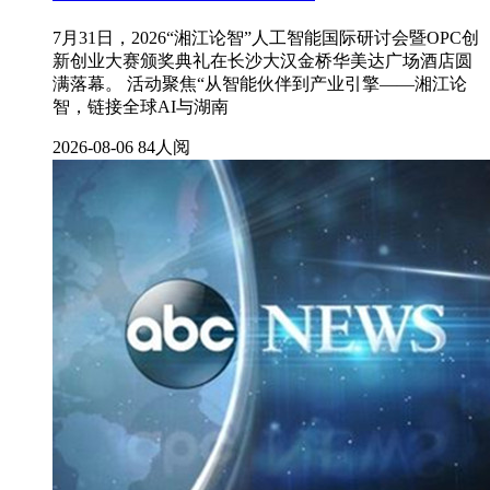
7月31日，2026“湘江论智”人工智能国际研讨会暨OPC创
新创业大赛颁奖典礼在长沙大汉金桥华美达广场酒店圆
满落幕。 活动聚焦“从智能伙伴到产业引擎——湘江论
智，链接全球AI与湖南
2026-08-06
84人阅