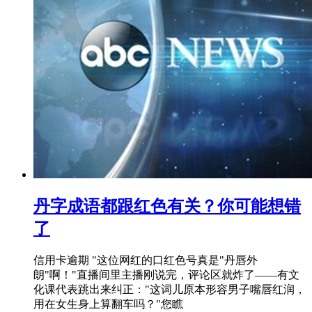
丹字成语都跟红色有关？你可能想错
了
信用卡逾期 "这位网红的口红色号真是"丹唇外
朗"啊！"直播间里主播刚说完，评论区就炸了——有文
化课代表跳出来纠正："这词儿原本形容男子嘴唇红润，
用在女生身上算翻车吗？"您瞧